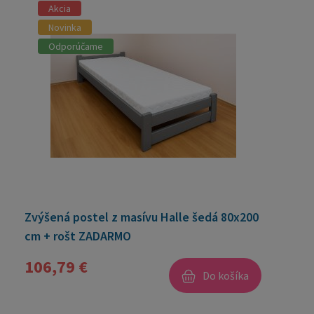
Akcia
Novinka
Odporúčame
Zvýšená postel z masívu Halle šedá 80x200
cm + rošt ZADARMO
106,79 €
Do košíka