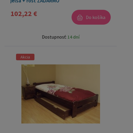
jelša + rošt ZADARMO
102,22 €
Do košíka
Dostupnosť:
14 dní
Akcia