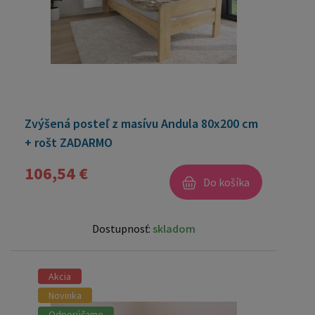
Zvýšená posteľ z masívu Andula 80x200 cm
+ rošt ZADARMO
106,54 €
Do košíka
Dostupnosť:
skladom
Akcia
Novinka
Odporúčame