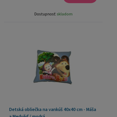
Dostupnosť:
skladom
Detská obliečka na vankúš 40x40 cm - Máša
a Medvěď / modrá