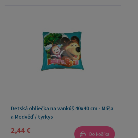
Detská obliečka na vankúš 40x40 cm - Máša
a Medvěď / tyrkys
2,44 €
Do košíka