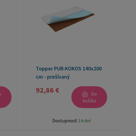
Topper PUR-KOKOS 140x200
cm - prešívaný
92,86 €
o
Do
a
košíka
Dostupnosť:
14 dní