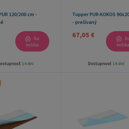
PUR 120/200 cm -
Topper PUR-KOKOS 90x2
né
- prešívaný
67,05 €
Do
D
košíka
košík
ostupnosť:
14 dní
Dostupnosť:
14 dní