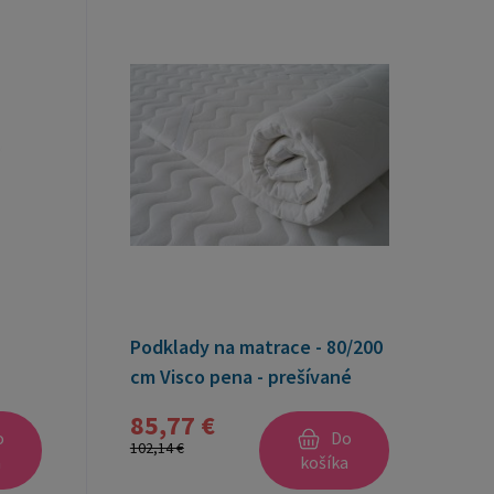
Podklady na matrace - 80/200
cm Visco pena - prešívané
85,77 €
o
Do
102,14 €
a
košíka