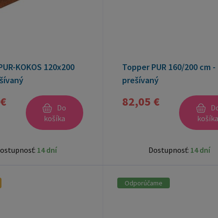
PUR-KOKOS 120x200
Topper PUR 160/200 cm -
šívaný
prešívaný
 €
82,05 €
Do
D
košíka
košík
ostupnosť:
14 dní
Dostupnosť:
14 dní
Odporúčame