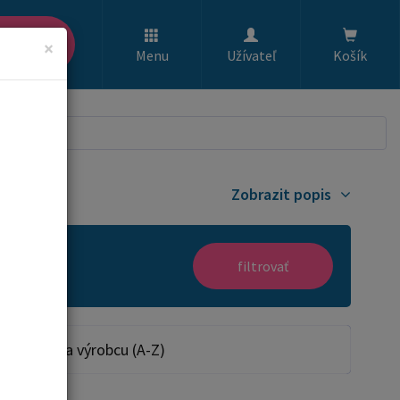
ľadať
×
Menu
Užívateľ
Košík
Zobrazit popis
filtrovať
Podľa výrobcu (A-Z)