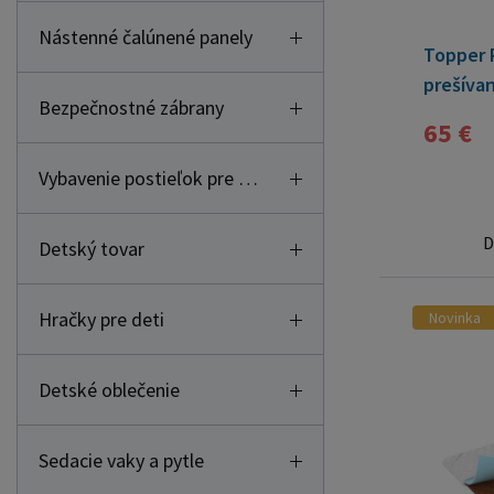
Nástenné čalúnené panely
Topper 
prešíva
Bezpečnostné zábrany
65 €
Vybavenie postieľok pre deti
D
Detský tovar
Hračky pre deti
Novinka
Detské oblečenie
Sedacie vaky a pytle