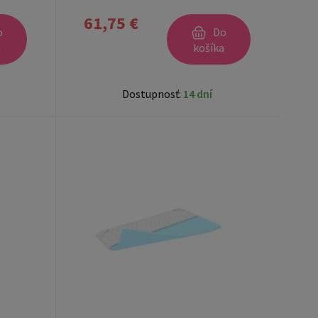
61,75 €
o
Do
a
košíka
Dostupnosť:
14 dní