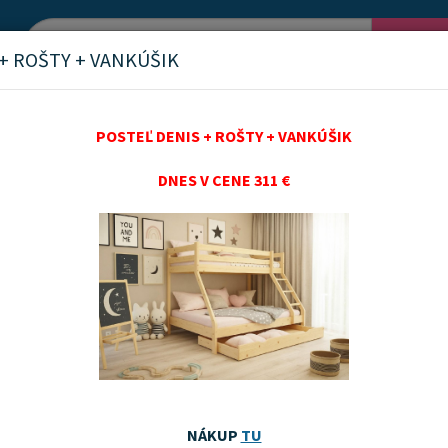
Vyh
+ ROŠTY + VANKÚŠIK
POSTEĽ DENIS + ROŠTY + VANKÚŠIK
DNES V CENE 311 €
é matrace - Topper
nka
Akčný tovar
Odporúčame
Najnovších
Najnižšie ceny
Najvyššie ceny
NÁKUP
TU