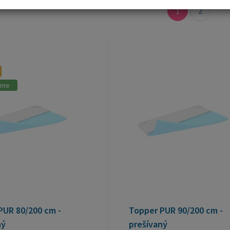
1
2
ame
PUR 80/200 cm -
Topper PUR 90/200 cm -
ný
prešívaný