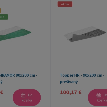
Akcia
ame
MRAMOR 90x200 cm -
Topper HR - 90x200 cm -
ný
prešívaný
 €
100,17 €
Do
D
košíka
košík