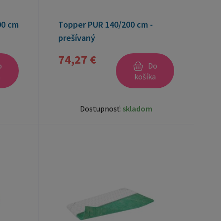
00 cm
Topper PUR 140/200 cm -
prešívaný
74,27 €
o
Do
a
košíka
Dostupnosť:
skladom