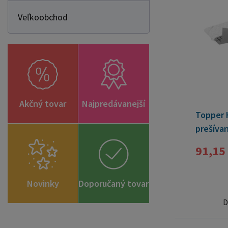
Veľkoobchod
Akčný tovar
Najpredávanejší
Topper 
prešíva
91,15
Novinky
Doporučaný tovar
D