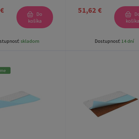
 €
51,62 €
Do
D
košíka
košík
stupnosť:
skladom
Dostupnosť:
14 dní
ame