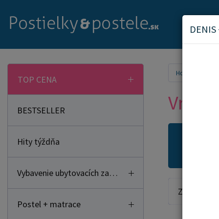
DENIS 
Home
TOP CENA
Vrchn
BESTSELLER
Hity týždňa
Novi
Vybavenie ubytovacích zariadení
Zoradiť od:
Postel + matrace