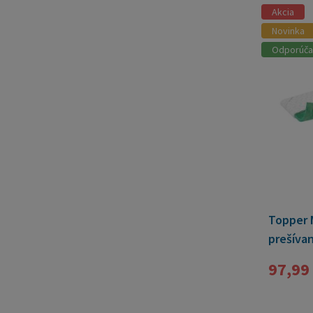
Akcia
Novinka
Odporúč
Topper 
prešíva
97,99