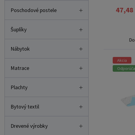
47,48
Poschodové postele
Šuplíky
Do
Nábytok
Akcia
Matrace
Odporúč
Plachty
Bytový textil
Drevené výrobky