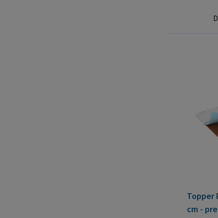
D
Topper 
cm - pre