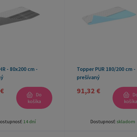
HR - 80x200 cm -
Topper PUR 180/200 cm -
ný
prešívaný
 €
91,32 €
Do
D
košíka
košík
ostupnosť:
14 dní
Dostupnosť:
skladom