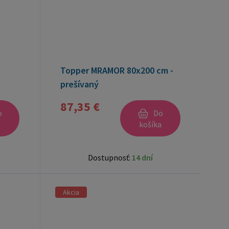
Topper MRAMOR 80x200 cm -
prešívaný
87,35 €
o
Do
a
košíka
Dostupnosť:
14 dní
Akcia