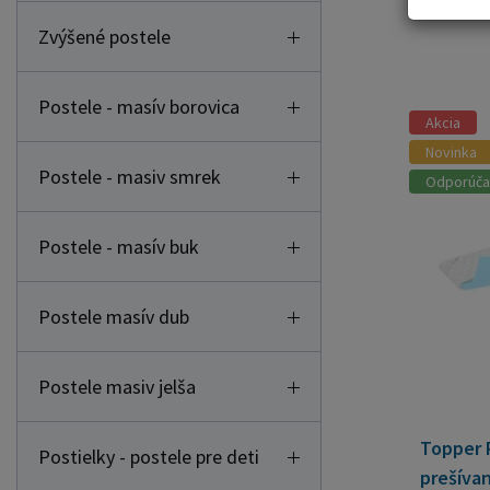
Zvýšené postele
Postele - masív borovica
Akcia
Novinka
Postele - masiv smrek
Odporúč
Postele - masív buk
Postele masív dub
Postele masiv jelša
Topper 
Postielky - postele pre deti
prešíva