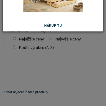
filtrovať
NÁKUP
TU
Zoradiť od:
Najnovších
Najnižšie ceny
Najvyššie ceny
Podľa výrobcu (A-Z)
Neboli nájdené žiadne produkty