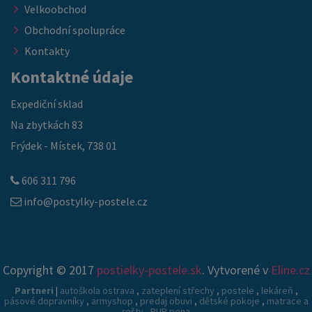
Velkoobchod
Obchodní spolupráce
Kontakty
Kontaktné údaje
Expediční sklad
Na zbytkách 83
Frýdek - Místek, 738 01
606 311 796
info@postylky-postele.cz
Copyright © 2017
postielky-postele.sk
. Vytvorené v
Eline.cz
Partneri
|
autoškola ostrava
,
zateplení střechy
,
postele
,
lekáreň
,
pásové dopravníky
,
armyshop
,
predaj obuvi
,
dětské pokoje
,
matrace a
rošty
,
PUR pena