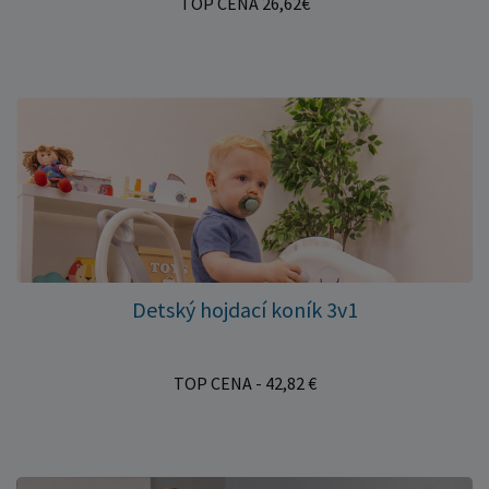
TOP CENA 26,62€
Detský hojdací koník 3v1
TOP CENA - 42,82 €