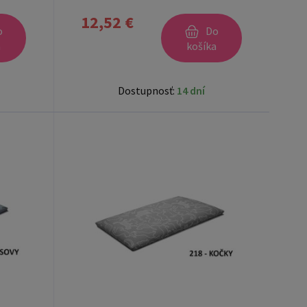
12,52 €
o
Do
a
košíka
Dostupnosť:
14 dní