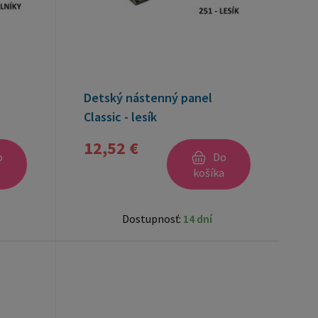
Detský nástenný panel
Classic - lesík
12,52 €
o
Do
a
košíka
Dostupnosť:
14 dní