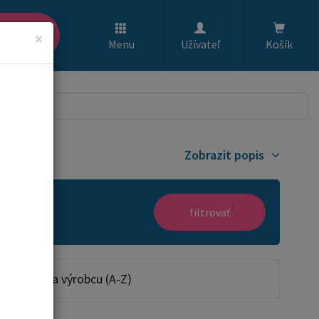
ľadať
×
Menu
Užívateľ
Košík
m
Zobrazit popis
filtrovať
Podľa výrobcu (A-Z)