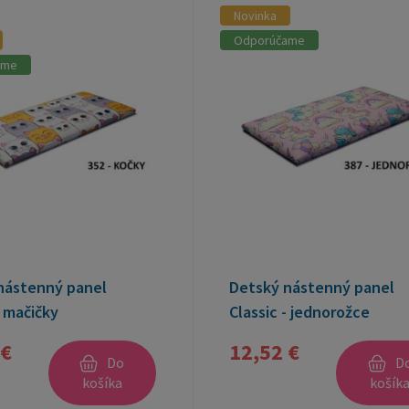
Novinka
Odporúčame
ame
nástenný panel
Detský nástenný panel
- mačičky
Classic - jednorožce
 €
12,52 €
Do
D
košíka
košík