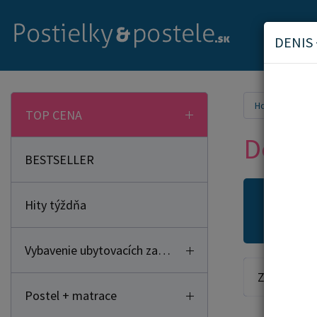
DENIS 
Home
TOP CENA
Detsk
BESTSELLER
Hity týždňa
Novi
Vybavenie ubytovacích zariadení
Zoradiť od:
Postel + matrace