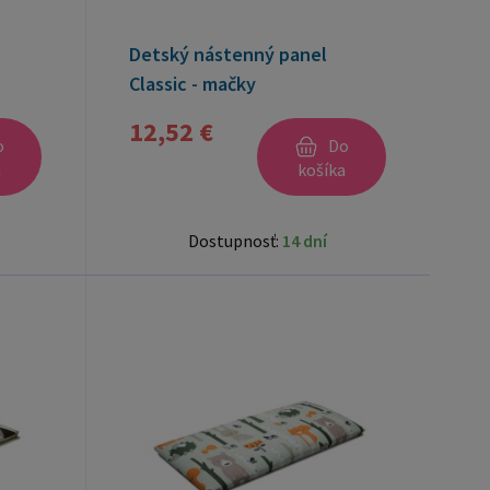
Detský nástenný panel
Classic - mačky
12,52 €
o
Do
a
košíka
Dostupnosť:
14 dní