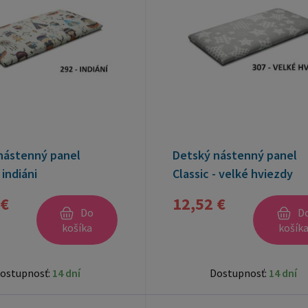
nástenný panel
Detský nástenný panel
 indiáni
Classic - velké hviezdy
 €
12,52 €
Do
D
košíka
košík
ostupnosť:
14 dní
Dostupnosť:
14 dní