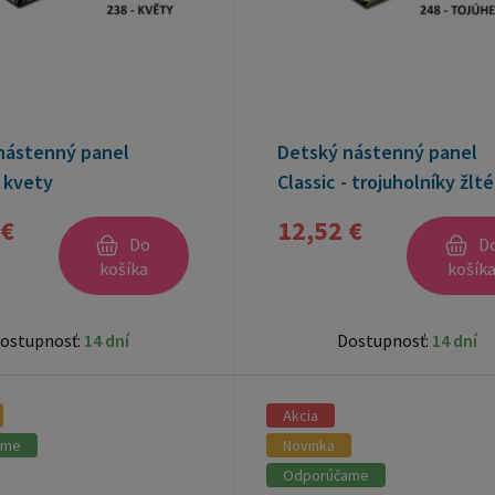
nástenný panel
Detský nástenný panel
- kvety
Classic - trojuholníky žlté
 €
12,52 €
Do
D
košíka
košík
ostupnosť:
14 dní
Dostupnosť:
14 dní
Akcia
ame
Novinka
Odporúčame