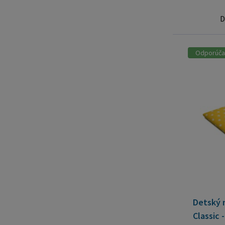
D
Odporúč
Detský 
Classic 