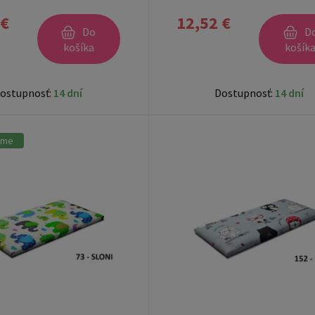
 €
12,52 €
Do
D
košíka
košík
ostupnosť:
14 dní
Dostupnosť:
14 dní
ame