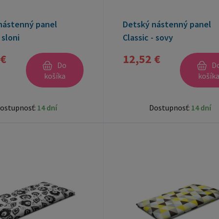
nástenný panel
Detský nástenný panel
 sloni
Classic - sovy
 €
12,52 €
Do
D
košíka
košík
ostupnosť:
14 dní
Dostupnosť:
14 dní