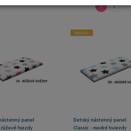
1
2
Novinka
nástenný panel
Detský nástenný panel
- růžové hiezdy
Classic - modré hviezdy