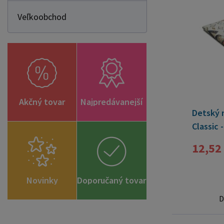
Veľkoobchod
Akčný tovar
Najpredávanejší
Detský 
Classic -
12,52
Novinky
Doporučaný tovar
D