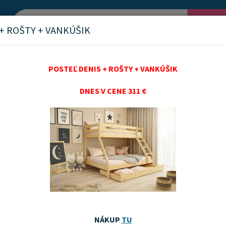
Vyh
+ ROŠTY + VANKÚŠIK
POSTEĽ DENIS + ROŠTY + VANKÚŠIK
DNES V CENE 311 €
é čalúnené panely 30x60 c
nka
Akčný tovar
Odporúčame
Najnovších
Najnižšie ceny
Najvyššie ceny
NÁKUP
TU