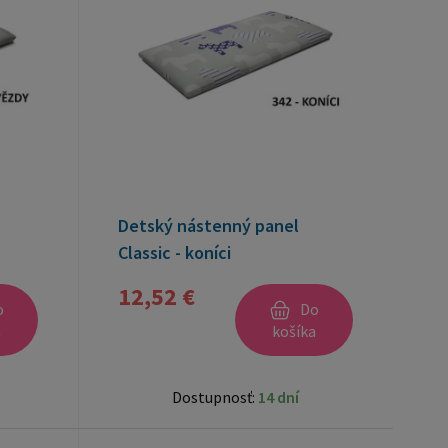
Detský nástenný panel
Classic - koníci
12,52 €
o
Do
a
košíka
Dostupnosť:
14 dní