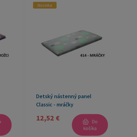
Novinka
Detský nástenný panel
Classic - mráčky
12,52 €
o
Do
a
košíka