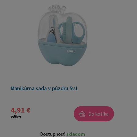
Manikúrna sada v púzdru 5v1
4,91 €
Do košíka
5,85 €
Dostupnosť:
skladom