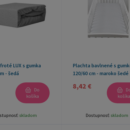
 froté LUX s gumka
Plachta bavlnené s gumk
m - šedá
120/60 cm - maroko šedé
8,42 €
Do
D
košíka
košík
stupnosť:
skladom
Dostupnosť:
skladom