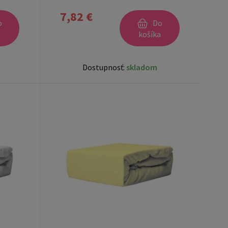
7,82 €
o
Do
a
košíka
Dostupnosť:
skladom