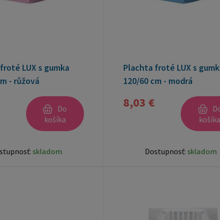
 froté LUX s gumka
Plachta froté LUX s gumk
m - růžová
120/60 cm - modrá
8,03 €
Do
D
košíka
košík
stupnosť:
skladom
Dostupnosť:
skladom