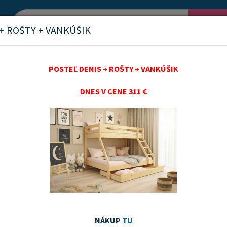
Vyh
+ ROŠTY + VANKÚŠIK
POSTEĽ DENIS + ROŠTY + VANKÚŠIK
DNES V CENE 311 €
y do postielok 120/60 cm
nka
Akčný tovar
Odporúčame
Najnovších
Najnižšie ceny
Najvyššie ceny
NÁKUP
TU