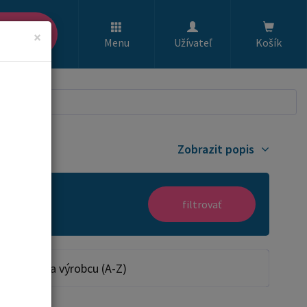
ľadať
×
Menu
Užívateľ
Košík
Zobrazit popis
filtrovať
Podľa výrobcu (A-Z)