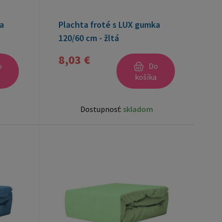
a
Plachta froté s LUX gumka
120/60 cm - žltá
8,03 €
o
Do
a
košíka
Dostupnosť:
skladom