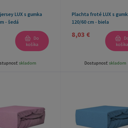
 jersey LUX s gumka
Plachta froté LUX s gumk
m - šedá
120/60 cm - biela
8,03 €
Do
D
košíka
košík
stupnosť:
skladom
Dostupnosť:
skladom