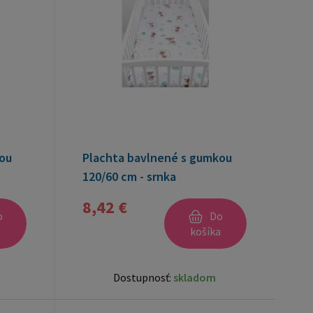
ou
Plachta bavlnené s gumkou
120/60 cm - srnka
8,42 €
o
Do
a
košíka
Dostupnosť:
skladom