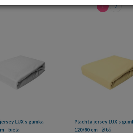
1
2
 jersey LUX s gumka
Plachta jersey LUX s gum
m - biela
120/60 cm - žltá