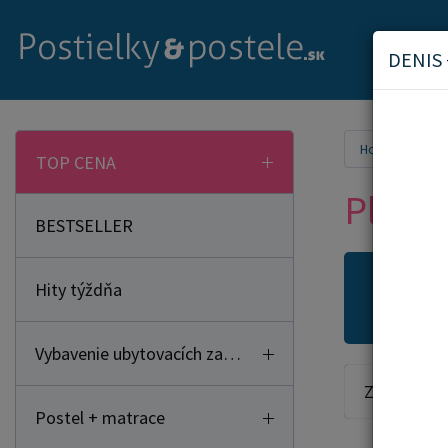
DENIS 
Home
TOP CENA
Placht
BESTSELLER
Hity týždňa
Novi
Vybavenie ubytovacích zariadení
Zoradiť od:
Postel + matrace