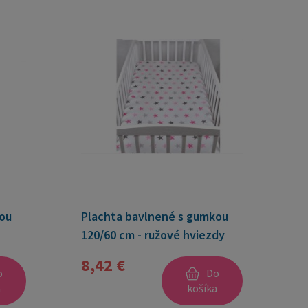
ou
Plachta bavlnené s gumkou
120/60 cm - ružové hviezdy
8,42 €
o
Do
a
košíka