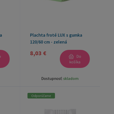
a
Plachta froté LUX s gumka
120/60 cm - zelená
8,03 €
o
Do
a
košíka
Dostupnosť:
skladom
Odporúčame