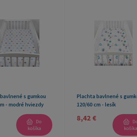
 bavlnené s gumkou
Plachta bavlnené s gumk
cm - modré hviezdy
120/60 cm - lesík
8,42 €
Do
D
košíka
košík