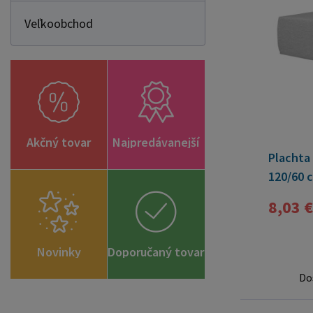
Veľkoobchod
Akčný tovar
Najpredávanejší
Plachta
120/60 c
8,03 €
Novinky
Doporučaný tovar
Do