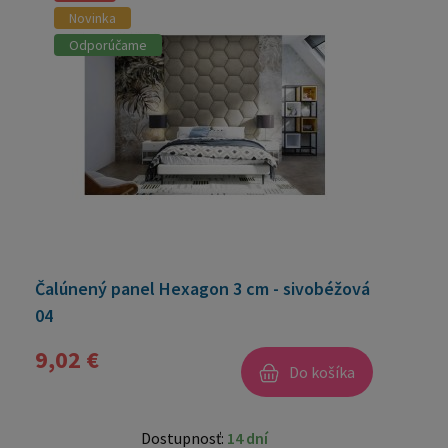
Novinka
Odporúčame
Čalúnený panel Hexagon 3 cm - sivobéžová
04
9,02 €
Do košíka
Dostupnosť:
14 dní