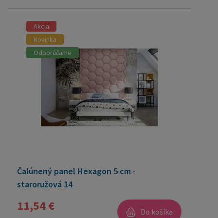
Akcia
Novinka
Odporúčame
Čalúnený panel Hexagon 5 cm -
staroružová 14
11,54 €
Do košíka