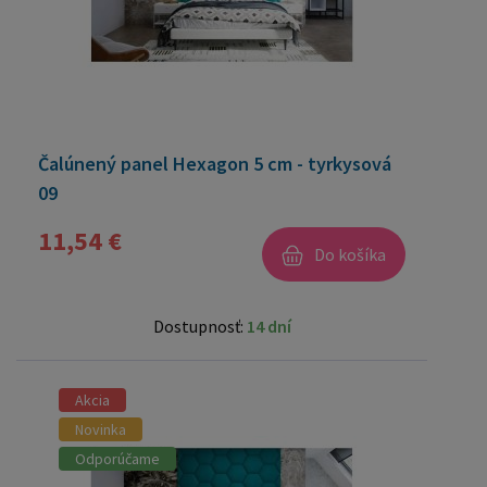
Čalúnený panel Hexagon 5 cm - tyrkysová
09
11,54 €
Do košíka
Dostupnosť:
14 dní
Akcia
Novinka
Odporúčame