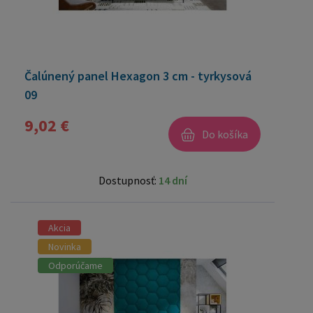
Čalúnený panel Hexagon 3 cm - tyrkysová
09
9,02 €
Do košíka
Dostupnosť:
14 dní
Akcia
Novinka
Odporúčame