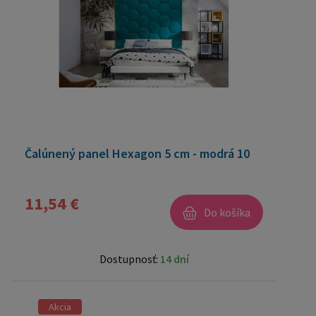
Čalúnený panel Hexagon 5 cm - modrá 10
11,54 €
Do košíka
Dostupnosť:
14 dní
Akcia