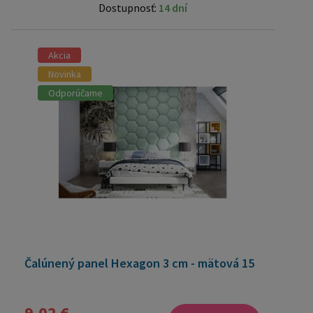
Dostupnosť:
14 dní
Akcia
Novinka
Odporúčame
Čalúnený panel Hexagon 3 cm - mätová 15
9,02 €