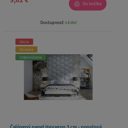
Do košíka
Dostupnosť:
14 dní
Akcia
Novinka
Odporúčame
Čalúnený panel Hexagon 3 cm - popolová