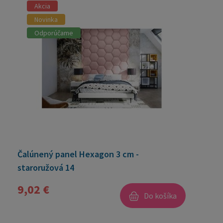
Akcia
Novinka
Odporúčame
Čalúnený panel Hexagon 3 cm -
staroružová 14
9,02 €
Do košíka