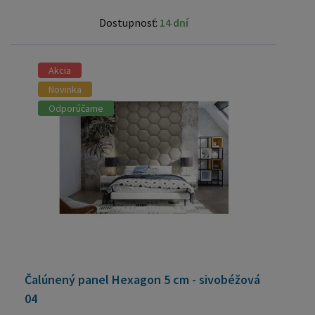
Dostupnosť:
14 dní
Akcia
Novinka
Odporúčame
Čalúnený panel Hexagon 5 cm - sivobéžová
04