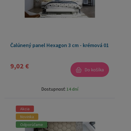
Čalúnený panel Hexagon 3 cm - krémová 01
9,02 €
Do košíka
Dostupnosť:
14 dní
Akcia
Novinka
Odporúčame