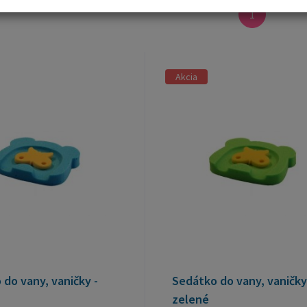
1
Akcia
do vany, vaničky -
Sedátko do vany, vaničky
zelené