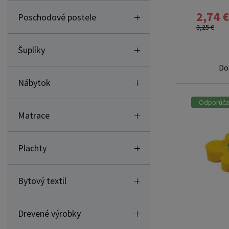
2,74 €
Poschodové postele
3,25 €
Šuplíky
Do
Nábytok
Odporúč
Matrace
Plachty
Bytový textil
Drevené výrobky