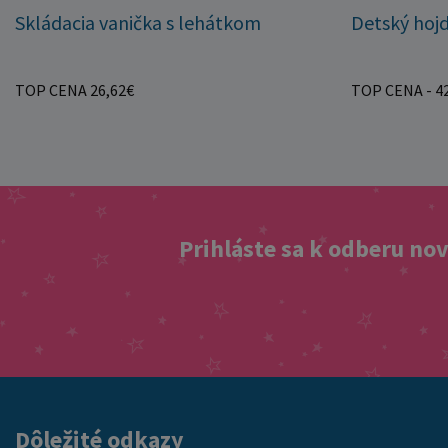
Skládacia vanička s lehátkom
Detský hojd
TOP CENA 26,62€
TOP CENA - 42
Prihláste sa k odberu no
Dôležité odkazy