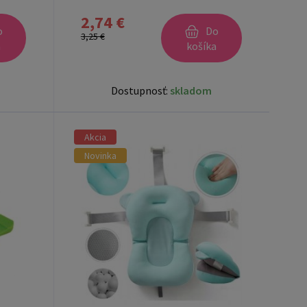
2,74 €
o
Do
3,25 €
a
košíka
Dostupnosť:
skladom
Akcia
Novinka