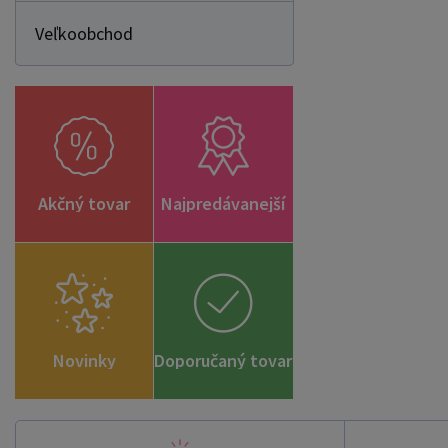
Veľkoobchod
Akčný tovar
Najpredávanejší
Novinky
Doporučaný tovar