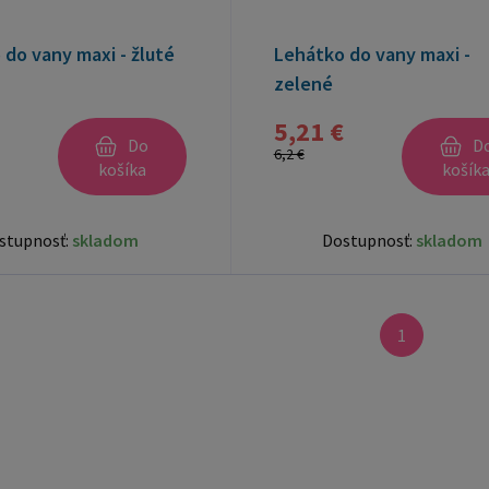
do vany maxi - žluté
Lehátko do vany maxi -
zelené
5,21 €
Do
D
6,2 €
košíka
košík
stupnosť:
skladom
Dostupnosť:
skladom
1