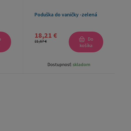
Poduška do vaničky -zelená
18,21 €
o
Do
21,67 €
a
košíka
Dostupnosť:
skladom