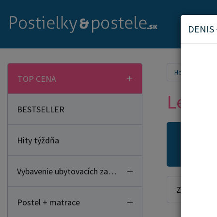
DENIS 
Home
TOP CENA
Lehát
BESTSELLER
Hity týždňa
Novi
Vybavenie ubytovacích zariadení
Zoradiť od:
Postel + matrace