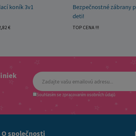
ací koník 3v1
Bezpečnostné zábrany p
deti!
,82 €
TOP CENA !!!
viniek
Souhlasím se
zpracovaním osobních údajů
O společnosti