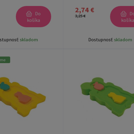
2,74 €
Do
D
3,25 €
košíka
košík
stupnosť:
skladom
Dostupnosť:
skladom
ame