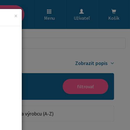
ľadať
×
Menu
Užívateľ
Košík
Zobrazit popis
filtrovať
Podľa výrobcu (A-Z)