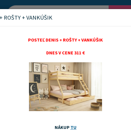
Vyh
+ ROŠTY + VANKÚŠIK
POSTEĽ DENIS + ROŠTY + VANKÚŠIK
DNES V CENE 311 €
ka a sedátka do vane
nka
Akčný tovar
Odporúčame
Najnovších
Najnižšie ceny
Najvyššie ceny
NÁKUP
TU