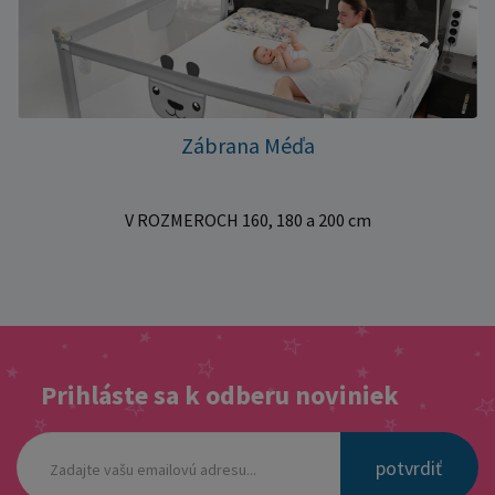
Zábrana Méďa
V ROZMEROCH 160, 180 a 200 cm
Prihláste sa k odberu noviniek
potvrdiť