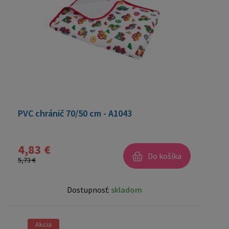
PVC chránič 70/50 cm - A1043
4,83 €
Do košíka
5,73 €
Dostupnosť:
skladom
Akcia