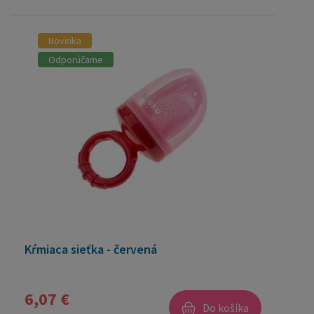
Novinka
Odporúčame
Kŕmiaca sieťka - červená
6,07 €
Do košíka