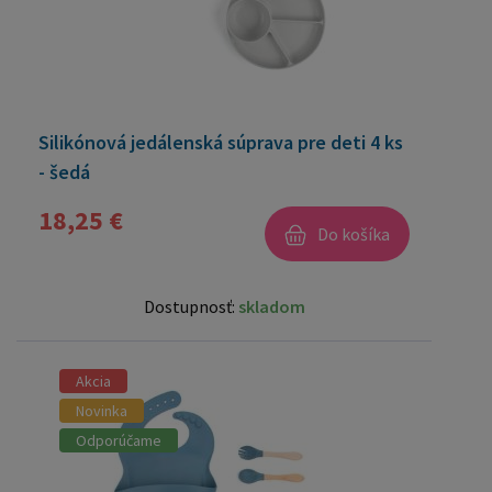
Silikónová jedálenská súprava pre deti 4 ks
- šedá
18,25 €
Do košíka
Dostupnosť:
skladom
Akcia
Novinka
Odporúčame