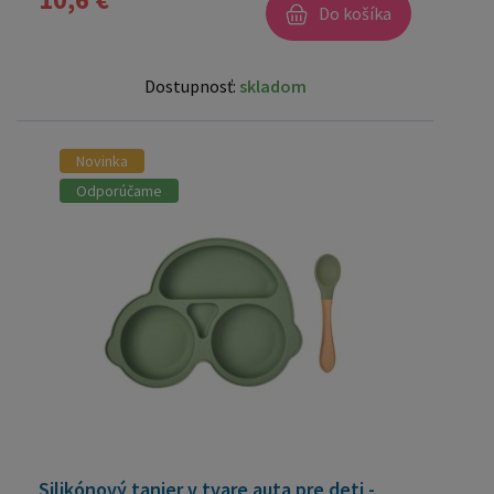
Do košíka
Dostupnosť:
skladom
Novinka
Odporúčame
Silikónový tanier v tvare auta pre deti -