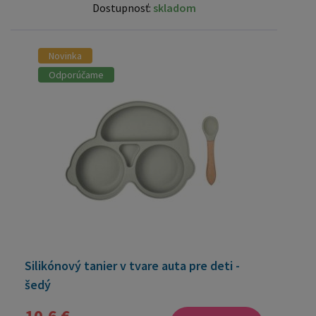
Dostupnosť:
skladom
Novinka
Odporúčame
Silikónový tanier v tvare auta pre deti -
šedý
10,6 €