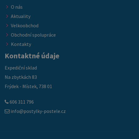
O nás
Aktuality
Velkoobchod
Obchodní spolupráce
Kontakty
Kontaktné údaje
Expediční sklad
Na zbytkách 83
Frýdek - Místek, 738 01
606 311 796
info@postylky-postele.cz