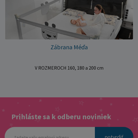
Zábrana Méďa
V ROZMEROCH 160, 180 a 200 cm
Prihláste sa k odberu noviniek
potvrdiť