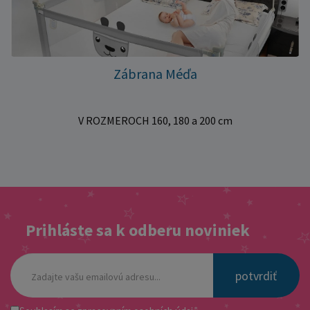
Zábrana Méďa
V ROZMEROCH 160, 180 a 200 cm
Prihláste sa k odberu noviniek
potvrdiť