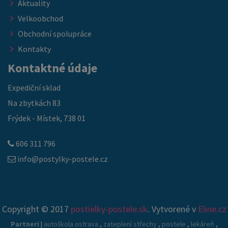
Aktuality
Velkoobchod
Obchodní spolupráce
Kontakty
Kontaktné údaje
Expediční sklad
Na zbytkách 83
Frýdek - Místek, 738 01
606 311 796
info@postylky-postele.cz
Copyright © 2017
postielky-postele.sk
. Vytvorené v
Eline.cz
Partneri
|
autoškola ostrava
,
zateplení střechy
,
postele
,
lekáreň
,