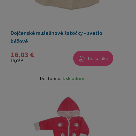
Dojčenské mušelínové šatôčky - svetlo
béžové
16,03 €
Do košíka
19,06 €
Dostupnosť:
skladom