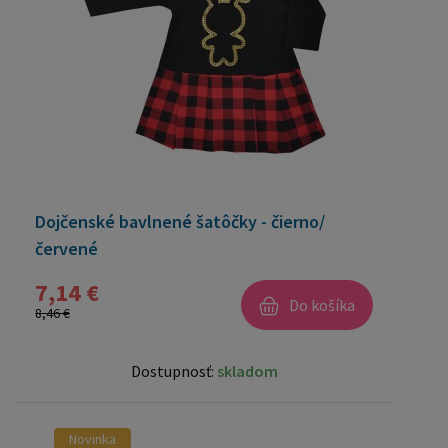
Dojčenské bavlnené šatôčky - čierno/
červené
7,14 €
Do košíka
8,46 €
Dostupnosť:
skladom
Novinka