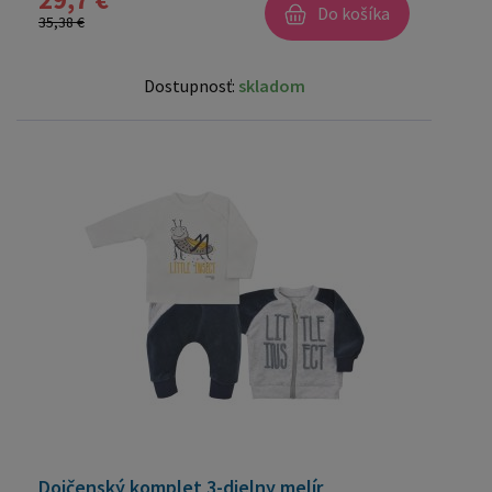
Do košíka
35,38 €
Dostupnosť:
skladom
Dojčenský komplet 3-dielny melír