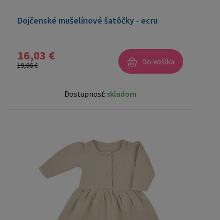
Dojčenské mušelínové šatôčky - ecru
16,03 €
Do košíka
19,06 €
Dostupnosť:
skladom