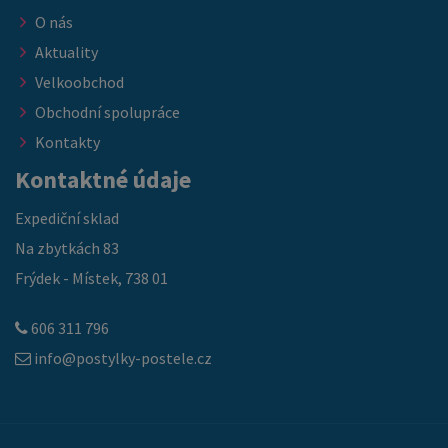
O nás
Aktuality
Velkoobchod
Obchodní spolupráce
Kontakty
Kontaktné údaje
Expediční sklad
Na zbytkách 83
Frýdek - Místek, 738 01
606 311 796
info@postylky-postele.cz