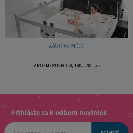
Zábrana Méďa
V ROZMEROCH 160, 180 a 200 cm
Prihláste sa k odberu noviniek
potvrdiť