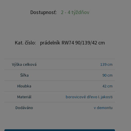
Vešiak na bielizeň, ideálny do spálne, vám nielen
pomôže udržať poriadok, ale stane sa aj
Dostupnosť:
2 - 4 týždňov
elegantnou ozdobou vášho domova. Skriňu je
možné kombinovať s nami ponúkanými posteľami,
nočnými stolíkmi či komodami. Farebné
prevedenie: orech alebo dub je za príplatok 10%.
Kat. číslo:
prádelník RW74 90/139/42 cm
biela alebo šedá je za príplatok 30% Výber
príplatkového odtieňa uveďte do poznámky v
objednávke.
Výška celková
139 cm
Šířka
90 cm
Hloubka
42 cm
Materiál
borovicové dřevo I. jakosti
Dodáváno
v demontu