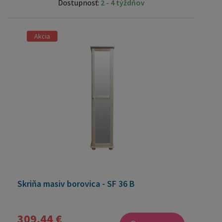
Dostupnosť:
2 - 4 týždňov
Akcia
Skriňa masiv borovica - SF 36 B
309,44 €