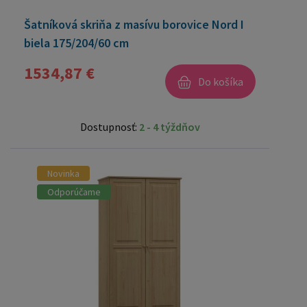
Šatníková skriňa z masívu borovice Nord I
biela 175/204/60 cm
1534,87 €
Do košíka
Dostupnosť:
2 - 4 týždňov
Novinka
Odporúčame