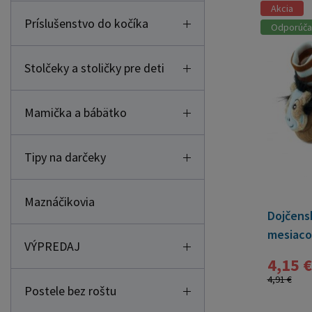
Akcia
Príslušenstvo do kočíka
Odporúč
Stolčeky a stoličky pre deti
Mamička a bábätko
Tipy na darčeky
Maznáčikovia
Dojčens
mesiacov
VÝPREDAJ
4,15 €
4,91 €
Postele bez roštu