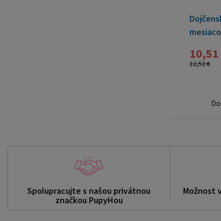
Dojčens
mesiacov
10,51
12,52 €
Do
Spolupracujte s našou privátnou
Možnost 
značkou PupyHou