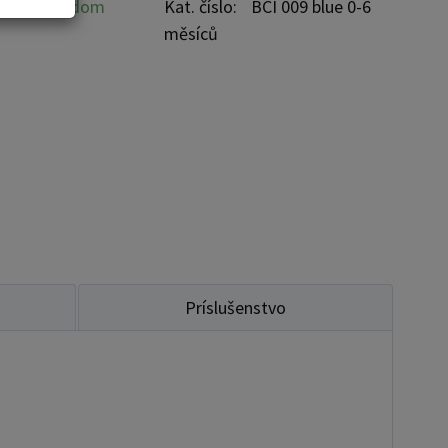
osť:
skladom
Kat. číslo:
BCI 009 blue 0-6
měsíců
Príslušenstvo