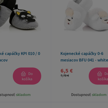
é capáčky KPI 010 / 0
Kojenecké capáčky 0-6
acov
mesiacov BFU 041 - whit
6,5 €
Do
D
7,78 €
košíka
košík
stupnosť:
skladom
Dostupnosť:
skladom