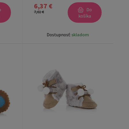
6,37 €
o
Do
7,61 €
a
košíka
Dostupnosť:
skladom