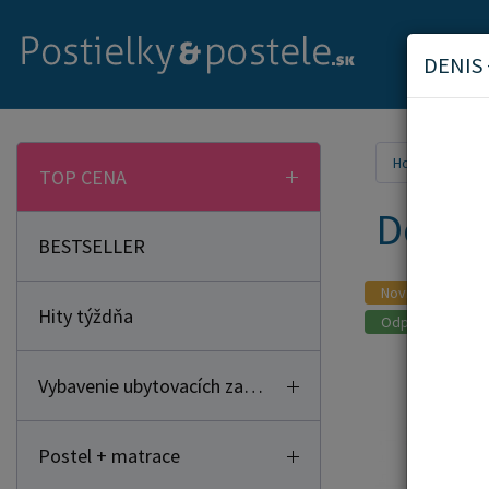
DENIS 
Home
Det
TOP CENA
Dojčen
BESTSELLER
Novinka
Hity týždňa
Odporúčame
Vybavenie ubytovacích zariadení
Postel + matrace