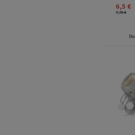
6,5 €
7,78 €
Do