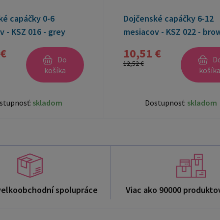
ké capáčky 0-6
Dojčenské capáčky 6-12
 - KSZ 016 - grey
mesiacov - KSZ 022 - bro
 €
10,51 €
Do
D
12,52 €
košíka
košík
stupnosť:
skladom
Dostupnosť:
skladom
velkoobchodní spolupráce
Viac ako 90000 produkto