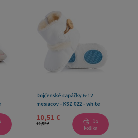
Dojčenské capáčky 6-12
n
mesiacov - KSZ 022 - white
10,51 €
o
Do
12,52 €
a
košíka