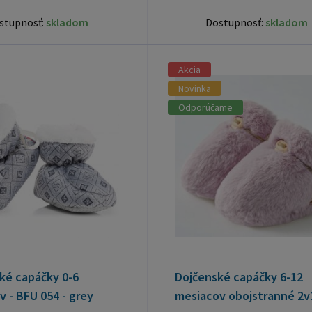
stupnosť:
skladom
Dostupnosť:
skladom
Akcia
Novinka
Odporúčame
ké capáčky 0-6
Dojčenské capáčky 6-12
 - BFU 054 - grey
mesiacov obojstranné 2v1