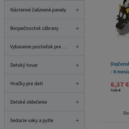
Nástenné čalúnené panely
Bezpečnostné zábrany
Vybavenie postieľok pre deti
Dojčensk
Detský tovar
- 6 mesi
6,37 €
Hračky pre deti
7,61 €
Detské oblečenie
Do
Sedacie vaky a pytle