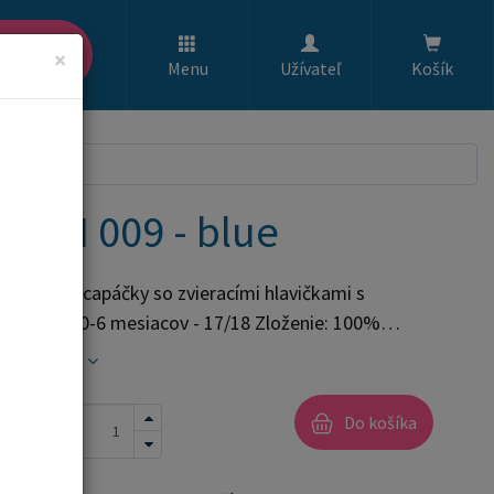
ľadať
×
Menu
Užívateľ
Košík
blue
 BCI 009 - blue
dojčenské capáčky so zvieracími hlavičkami s
e: 100%
r
celý popis
3 €
Do košíka