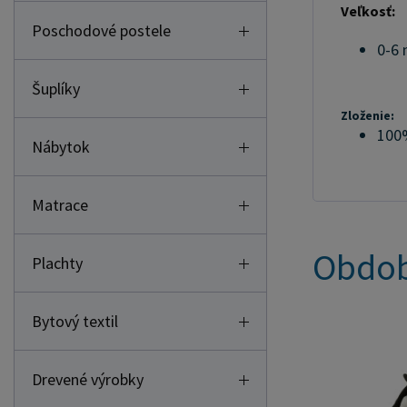
Veľkosť:
Poschodové postele
0-6 
Šuplíky
Zloženie:
100%
Nábytok
Matrace
Obdob
Plachty
Bytový textil
Drevené výrobky