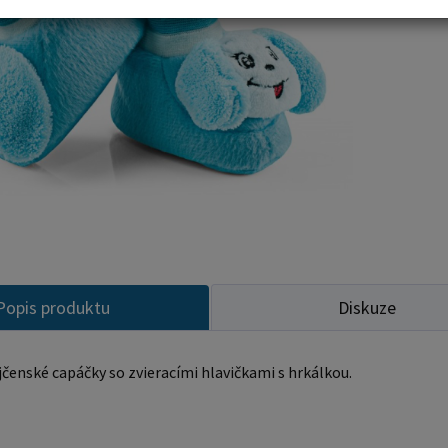
Dostupn
Popis produktu
Diskuze
jčenské capáčky so zvieracími hlavičkami s hrkálkou.