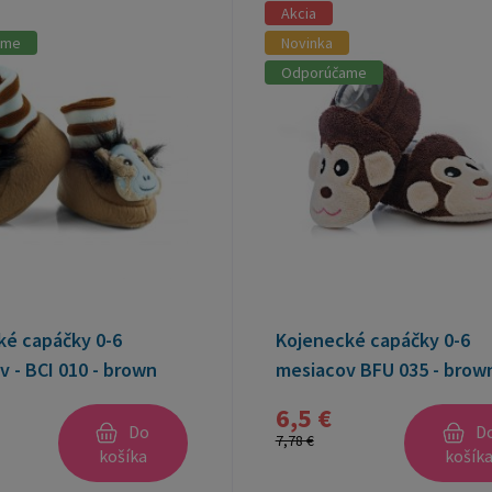
Akcia
ame
Novinka
Odporúčame
ké capáčky 0-6
Kojenecké capáčky 0-6
 - BCI 010 - brown
mesiacov BFU 035 - brow
6,5 €
Do
D
7,78 €
košíka
košík