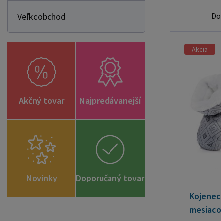
Veľkoobchod
Do
Akcia
Akčný tovar
Najpredávanejší
Novinky
Doporučaný tovar
Kojenec
mesiacov