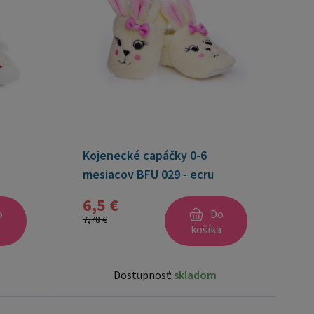
Kojenecké capáčky 0-6
e
mesiacov BFU 029 - ecru
6,5 €
o
Do
7,78 €
a
košíka
Dostupnosť:
skladom