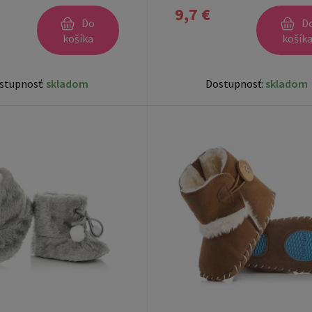
lila
9,7 €
Do
D
košíka
košík
stupnosť:
skladom
Dostupnosť:
skladom