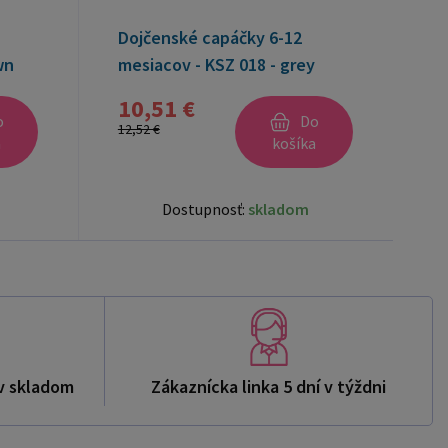
Dojčenské capáčky 6-12
wn
mesiacov - KSZ 018 - grey
10,51 €
o
Do
12,52 €
a
košíka
Dostupnosť:
skladom
v skladom
Zákaznícka linka 5 dní v týždni