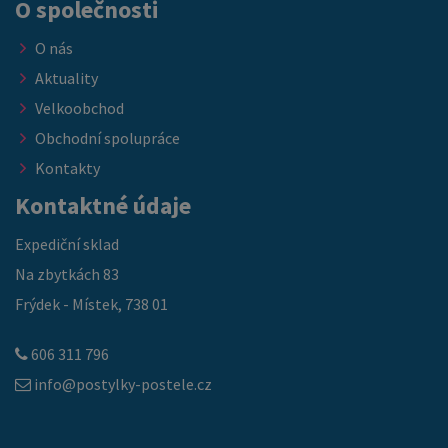
O společnosti
O nás
Aktuality
Velkoobchod
Obchodní spolupráce
Kontakty
Kontaktné údaje
Expediční sklad
Na zbytkách 83
Frýdek - Místek, 738 01
606 311 796
info@postylky-postele.cz