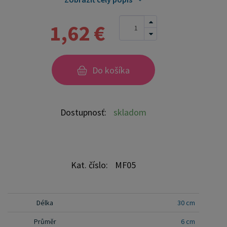
nezávadná a ľahko sa udržuje.
1,62 €
Do košíka
Dostupnosť:
skladom
Kat. číslo:
MF05
Délka
30 cm
Průměr
6 cm