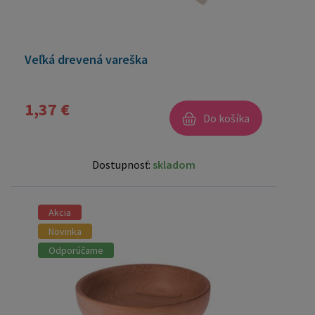
Veľká drevená vareška
1,37 €
Do košíka
Dostupnosť:
skladom
Akcia
Novinka
Odporúčame