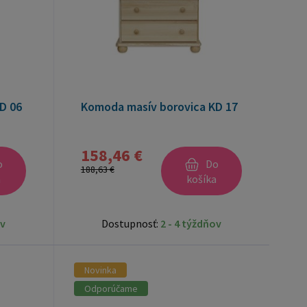
D 06
Komoda masív borovica KD 17
158,46 €
o
Do
188,63 €
a
košíka
ov
Dostupnosť:
2 - 4 týždňov
Novinka
Odporúčame