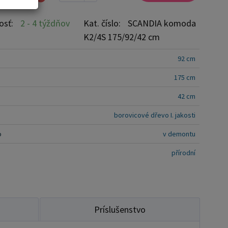
voľba pre každý domov, kde je estetika a funkčnosť
osť:
2 - 4 týždňov
Kat. číslo:
SCANDIA komoda
m mieste.
K2/4S 175/92/42 cm
92 cm
175 cm
42 cm
borovicové dřevo I. jakosti
o
v demontu
přírodní
Príslušenstvo