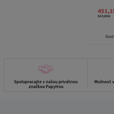
451,1
537,09 €
Dost
Spolupracujte s našou privátnou
Možnost 
značkou PupyHou