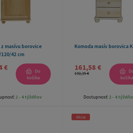
z masívu borovice
Komoda masív borovica K
/120/42 cm
4 €
161,58 €
Do
D
192,35 €
košíka
košík
upnosť:
2 - 4 týždňov
Dostupnosť:
2 - 4 týždň
Akcia