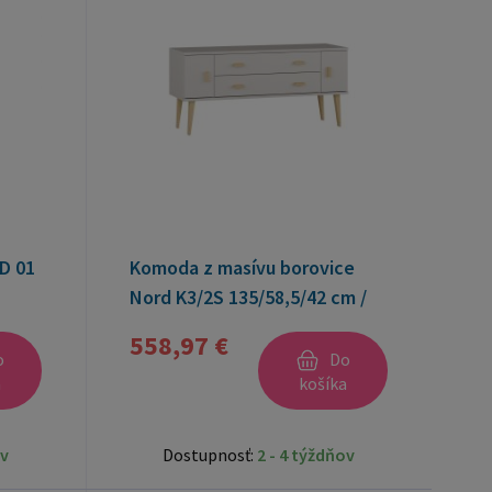
D 01
Komoda z masívu borovice
Nord K3/2S 135/58,5/42 cm /
biela
558,97 €
o
Do
a
košíka
ov
Dostupnosť:
2 - 4 týždňov