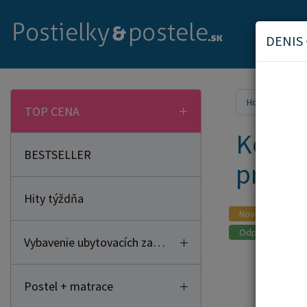
DENIS 
Home
Náb
TOP CENA
Komod
BESTSELLER
príro
Hity týždňa
Novinka
Odporúčame
Vybavenie ubytovacích zariadení
Postel + matrace