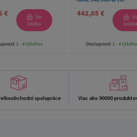
5 €
442,05 €
Do
D
košíka
košík
upnosť:
2 - 4 týždňov
Dostupnosť:
2 - 4 týždň
velkoobchodní spolupráce
Viac ako 90000 produkto