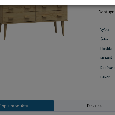
Ideálna 
Dostupn
na prvo
Výška
Šířka
Hloubka
Materiál
Dodáván
Dekor
Popis produktu
Diskuze