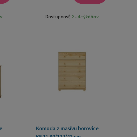
ov
Dostupnosť:
2 - 4 týždňov
e
Komoda z masívu borovice
KN11 80/122/42 cm