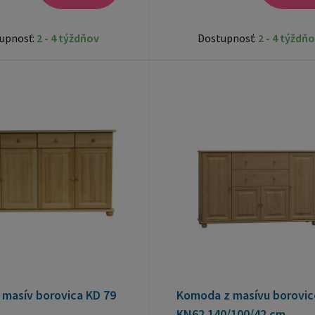
upnosť:
2 - 4 týždňov
Dostupnosť:
2 - 4 týždň
masív borovica KD 79
Komoda z masívu borovic
KN62 140/100/42 cm