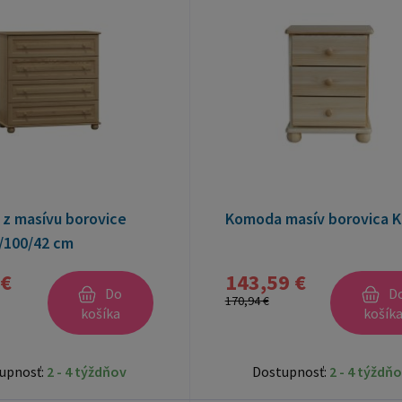
z masívu borovice
Komoda masív borovica K
/100/42 cm
 €
143,59 €
Do
D
170,94 €
košíka
košík
upnosť:
2 - 4 týždňov
Dostupnosť:
2 - 4 týždň