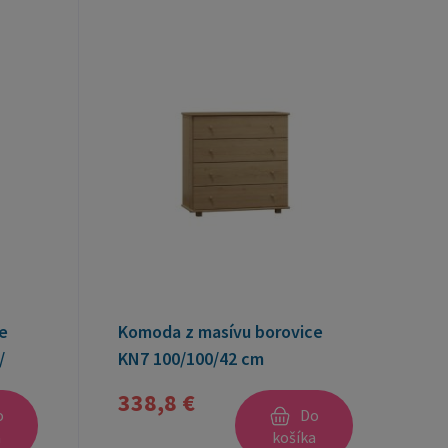
e
Komoda z masívu borovice
/
KN7 100/100/42 cm
338,8 €
o
Do
a
košíka