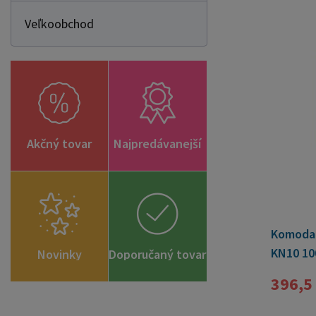
Veľkoobchod
Akčný tovar
Najpredávanejší
Komoda 
KN10 10
Novinky
Doporučaný tovar
396,5