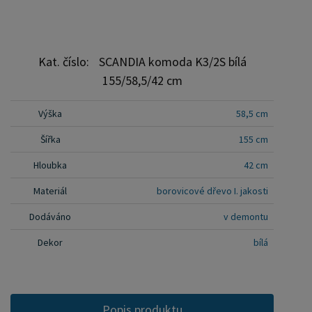
Kat. číslo:
SCANDIA komoda K3/2S bílá
155/58,5/42 cm
Výška
58,5 cm
Šířka
155 cm
Hloubka
42 cm
Materiál
borovicové dřevo I. jakosti
Dodáváno
v demontu
Dekor
bílá
Popis produktu