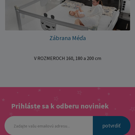
Zábrana Méďa
V ROZMEROCH 160, 180 a 200 cm
Prihláste sa k odberu noviniek
potvrdiť