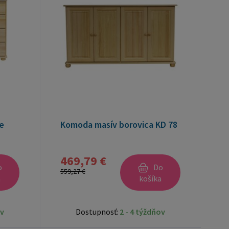
e
Komoda masív borovica KD 78
469,79 €
o
Do
559,27 €
a
košíka
ov
Dostupnosť:
2 - 4 týždňov