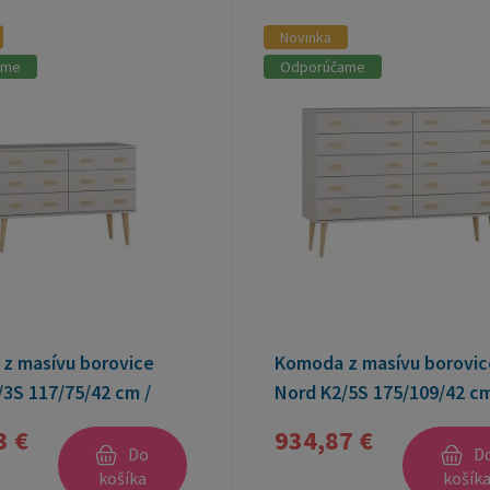
Novinka
ame
Odporúčame
z masívu borovice
Komoda z masívu borovic
/3S 117/75/42 cm /
Nord K2/5S 175/109/42 cm
biela
3 €
934,87 €
Do
D
košíka
košík