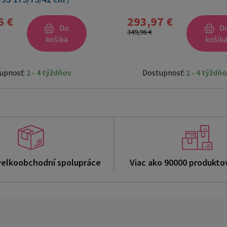
6 €
293,97 €
Do
D
349,96 €
košíka
košík
upnosť:
2 - 4 týždňov
Dostupnosť:
2 - 4 týždň
velkoobchodní spolupráce
Viac ako 90000 produkto