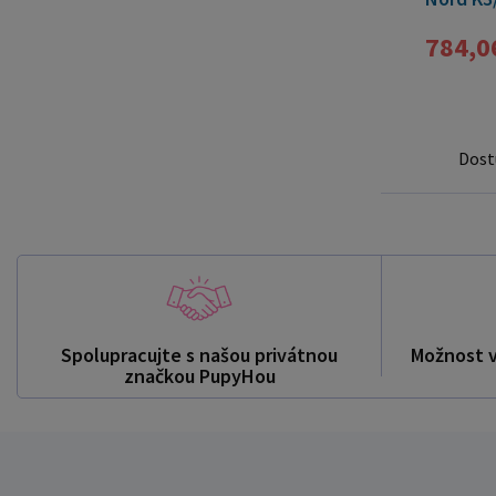
biela
784,0
Dost
Spolupracujte s našou privátnou
Možnost 
značkou PupyHou