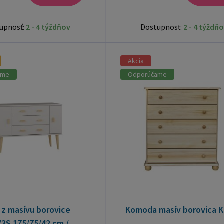
upnosť:
2 - 4 týždňov
Dostupnosť:
2 - 4 týždň
Akcia
ame
Odporúčame
z masívu borovice
Komoda masív borovica K
/3S 175/75/42 cm /