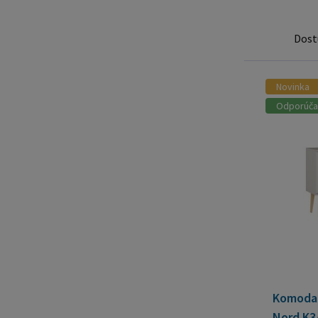
Dost
Novinka
Odporúč
Komoda 
Nord K3