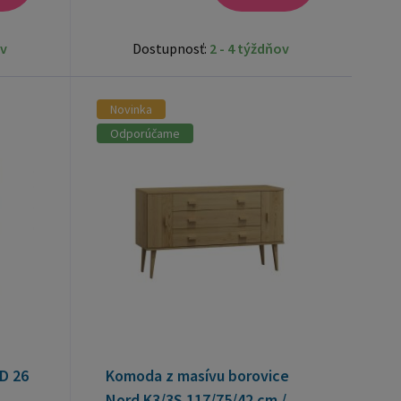
ov
Dostupnosť:
2 - 4 týždňov
Novinka
Odporúčame
D 26
Komoda z masívu borovice
Nord K3/3S 117/75/42 cm /