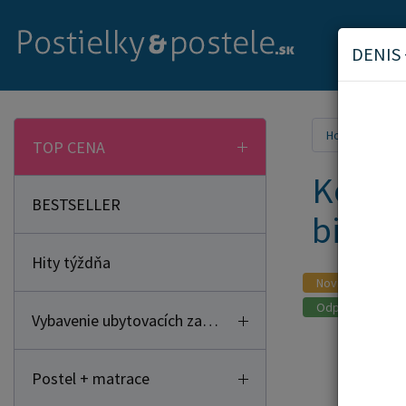
DENIS 
Home
Náb
TOP CENA
Komod
BESTSELLER
biela
Hity týždňa
Novinka
Odporúčame
Vybavenie ubytovacích zariadení
Postel + matrace