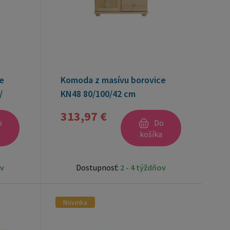
e
Komoda z masívu borovice
/
KN48 80/100/42 cm
313,97 €
o
Do
a
košíka
ov
Dostupnosť:
2 - 4 týždňov
Novinka