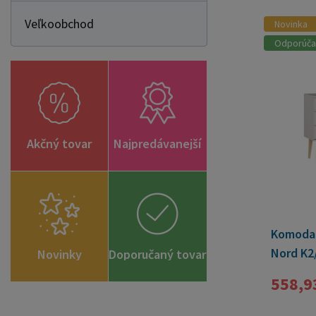
Veľkoobchod
Novinka
Odporúč
Akčný tovar
Najpredávanejší
Komoda 
Nord K2
Novinky
Doporučaný tovar
biela
558,9