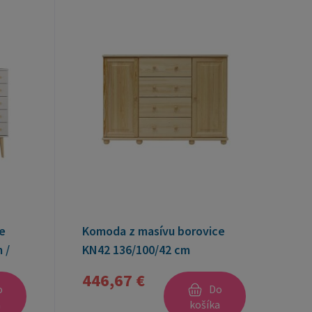
e
Komoda z masívu borovice
 /
KN42 136/100/42 cm
446,67 €
o
Do
a
košíka