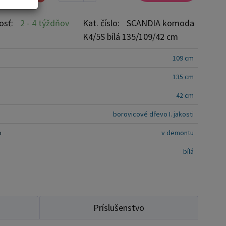
voľba pre každý domov, kde je estetika a funkčnosť
osť:
2 - 4 týždňov
Kat. číslo:
SCANDIA komoda
m mieste.
K4/5S bílá 135/109/42 cm
109 cm
135 cm
42 cm
borovicové dřevo I. jakosti
o
v demontu
bílá
Príslušenstvo