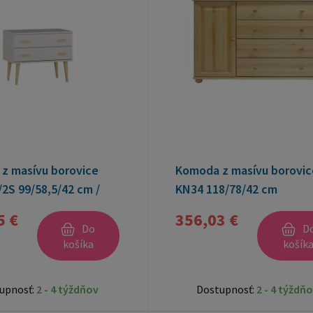
z masívu borovice
Komoda z masívu borovic
2S 99/58,5/42 cm /
KN34 118/78/42 cm
5 €
356,03 €
Do
D
košíka
košík
upnosť:
2 - 4 týždňov
Dostupnosť:
2 - 4 týždň