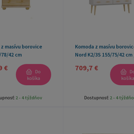
z masívu borovice
Komoda z masívu borovic
/78/42 cm
Nord K2/3S 155/75/42 cm 
biela
9 €
709,7 €
Do
D
košíka
košík
upnosť:
2 - 4 týždňov
Dostupnosť:
2 - 4 týždň