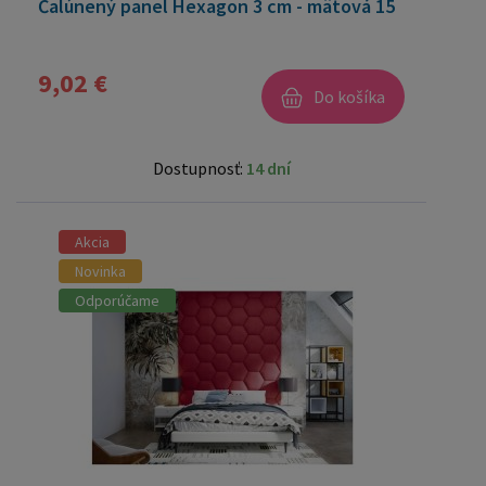
Čalúnený panel Hexagon 3 cm - mätová 15
9,02 €
Do košíka
Dostupnosť:
14 dní
Akcia
Novinka
Odporúčame