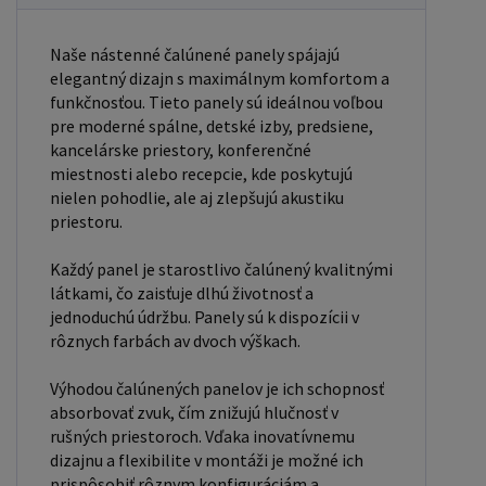
povrchy bez toho, aby zanechávala zvyšky lepidla.
Táto páska je ideálna pre domáce aj kancelárske
Naše nástenné čalúnené panely spájajú
použitie a je vhodná na lepenie rôznych
elegantný dizajn s maximálnym komfortom a
predmetov, ako sú rámy, dekorácie, káble, alebo
funkčnosťou. Tieto panely sú ideálnou voľbou
dokonca drobné elektronické súčiastky. Vlastnosti
pre moderné spálne, detské izby, predsiene,
kancelárske priestory, konferenčné
obojstrannej nano pásky: Vysoko lepivá: Vďaka
miestnosti alebo recepcie, kde poskytujú
nanotechnológii, poskytuje silnú priľnavosť na
nielen pohodlie, ale aj zlepšujú akustiku
široké spektrum povrchov. Nezanecháva stopy: Po
priestoru.
odstránení pásky nezostávajú žiadne lepkavé
Každý panel je starostlivo čalúnený kvalitnými
zvyšky. Flexibilná a ľahko upraviteľná: Možno ju
látkami, čo zaisťuje dlhú životnosť a
ľahko strihať na požadovanú dĺžku a tvar.
jednoduchú údržbu. Panely sú k dispozícii v
Opakovane použiteľná: Môže byť umytá a znovu
rôznych farbách av dvoch výškach.
použitá na opakované lepenie. Šetrná k povrchom:
Je šetrná k citlivým povrchom a nepoškodzuje ich.
Výhodou čalúnených panelov je ich schopnosť
absorbovať zvuk, čím znižujú hlučnosť v
rušných priestoroch. Vďaka inovatívnemu
dizajnu a flexibilite v montáži je možné ich
prispôsobiť rôznym konfiguráciám a