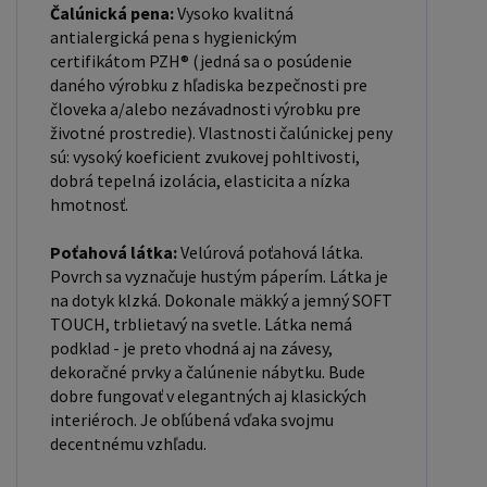
Čalúnická pena:
Vysoko kvalitná
antialergická pena s hygienickým
certifikátom PZH® (jedná sa o posúdenie
daného výrobku z hľadiska bezpečnosti pre
človeka a/alebo nezávadnosti výrobku pre
životné prostredie). Vlastnosti čalúnickej peny
sú: vysoký koeficient zvukovej pohltivosti,
dobrá tepelná izolácia, elasticita a nízka
hmotnosť.
Poťahová látka:
Velúrová poťahová látka.
Povrch sa vyznačuje hustým páperím. Látka je
na dotyk klzká. Dokonale mäkký a jemný SOFT
TOUCH, trblietavý na svetle. Látka nemá
podklad - je preto vhodná aj na závesy,
dekoračné prvky a čalúnenie nábytku. Bude
dobre fungovať v elegantných aj klasických
interiéroch. Je obľúbená vďaka svojmu
decentnému vzhľadu.