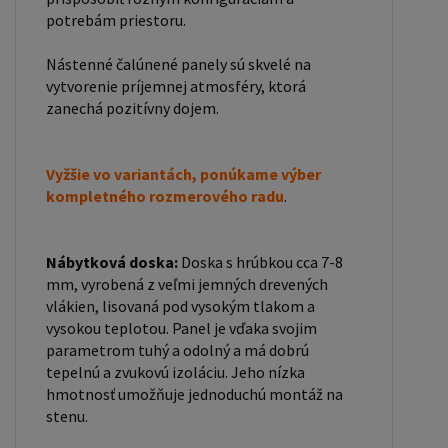
potrebám priestoru.
Nástenné čalúnené panely sú skvelé na
vytvorenie príjemnej atmosféry, ktorá
zanechá pozitívny dojem.
Vyžšie vo variantách, ponúkame výber
kompletného rozmerového radu
.
Nábytková doska:
Doska s hrúbkou cca 7-8
mm, vyrobená z veľmi jemných drevených
vlákien, lisovaná pod vysokým tlakom a
vysokou teplotou. Panel je vďaka svojim
parametrom tuhý a odolný a má dobrú
tepelnú a zvukovú izoláciu. Jeho nízka
hmotnosť umožňuje jednoduchú montáž na
stenu.