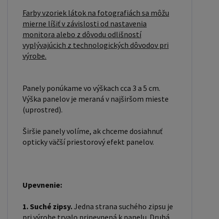
Farby vzoriek látok na fotografiách sa môžu
mierne líšiť v závislosti od nastavenia
monitora alebo z dôvodu odlišností
vyplývajúcich z technologických dôvodov pri
výrobe.
Panely ponúkame vo výškach cca 3 a 5 cm.
Výška panelov je meraná v najširšom mieste
(uprostred).
Širšie panely volíme, ak chceme dosiahnuť
opticky väčší priestorový efekt panelov.
Upevnenie:
1. Suché zipsy.
Jedna strana suchého zipsu je
pri výrobe trvalo pripevnená k panelu. Druhá