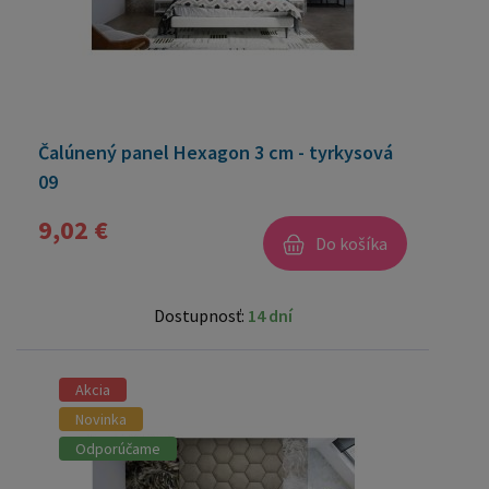
Čalúnený panel Hexagon 3 cm - tyrkysová
09
9,02 €
Do košíka
Dostupnosť:
14 dní
Akcia
Novinka
Odporúčame