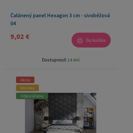
Čalúnený panel Hexagon 3 cm - sivobéžová
04
9,02 €
Do košíka
Dostupnosť:
14 dní
Akcia
Novinka
Odporúčame