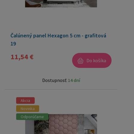
Čalúnený panel Hexagon 5 cm - grafitová
19
11,54 €
Do košíka
Dostupnosť:
14 dní
Akcia
Novinka
Odporúčame