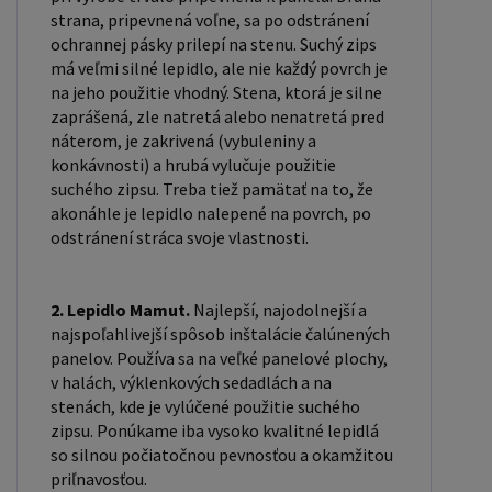
strana, pripevnená voľne, sa po odstránení
ochrannej pásky prilepí na stenu. Suchý zips
má veľmi silné lepidlo, ale nie každý povrch je
na jeho použitie vhodný. Stena, ktorá je silne
zaprášená, zle natretá alebo nenatretá pred
náterom, je zakrivená (vybuleniny a
konkávnosti) a hrubá vylučuje použitie
suchého zipsu. Treba tiež pamätať na to, že
akonáhle je lepidlo nalepené na povrch, po
odstránení stráca svoje vlastnosti.
2. Lepidlo Mamut.
Najlepší, najodolnejší a
najspoľahlivejší spôsob inštalácie čalúnených
panelov. Používa sa na veľké panelové plochy,
v halách, výklenkových sedadlách a na
stenách, kde je vylúčené použitie suchého
zipsu. Ponúkame iba vysoko kvalitné lepidlá
so silnou počiatočnou pevnosťou a okamžitou
priľnavosťou.