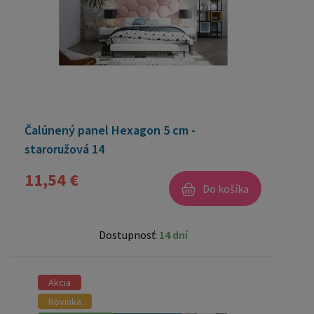
Čalúnený panel Hexagon 5 cm -
staroružová 14
11,54 €
Do košíka
Dostupnosť:
14 dní
Akcia
Novinka