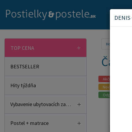
DENIS 
Home
Nás
TOP CENA
Čalúne
BESTSELLER
Akčný tovar
Hity týždňa
Novinka
Odporúčame
Vybavenie ubytovacích zariadení
Postel + matrace