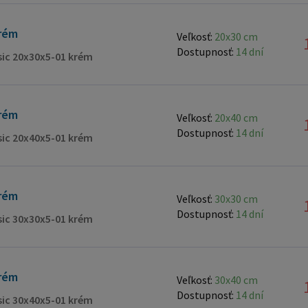
čalúnick
dobrá tepe
rém
Veľkosť:
20x30 cm
látka: V
Dostupnosť:
14 dní
ssic 20x30x5-01 krém
páperím.
SOFT TOU
preto vh
rém
Veľkosť:
20x40 cm
nábytku.
Dostupnosť:
14 dní
ssic 20x40x5-01 krém
interiér
Farby vz
závislos
rém
vyplývajú
Veľkosť:
30x30 cm
Dostupnosť:
14 dní
ponúkame
ssic 30x30x5-01 krém
v najširšom mie
chceme d
Upevnenie: 1. Suché zipsy. Jedna strana suché
rém
Veľkosť:
30x40 cm
výrobe t
Dostupnosť:
14 dní
ssic 30x40x5-01 krém