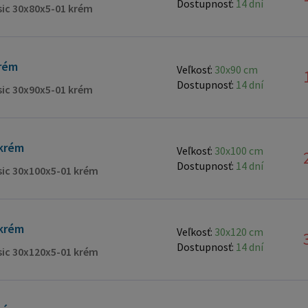
Dostupnosť:
14 dní
domáce a
ssic 30x80x5-01 krém
rôznych 
dokonca dr
obojstrannej na
rém
Veľkosť:
30x90 cm
nanotech
Dostupnosť:
14 dní
ssic 30x90x5-01 krém
spektrum povrchov. Nezan
nezostávajú 
upravite
krém
Veľkosť:
30x100 cm
tvar. Opakovane použiteľná: Môže byť umytá a znovu použitá
Dostupnosť:
14 dní
ssic 30x100x5-01 krém
na opakované lepeni
citlivým
krém
Veľkosť:
30x120 cm
Dostupnosť:
14 dní
ssic 30x120x5-01 krém