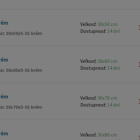
voľne, s
Suchý zip
jeho použ
rém
Veľkosť:
30x50 cm
natretá 
Dostupnosť:
14 dní
ssic 30x50x5-01 krém
(vybulen
zipsu. T
nalepené 
rém
Lepidlo 
Veľkosť:
30x60 cm
spôsob i
Dostupnosť:
14 dní
ssic 30x60x5-01 krém
panelové
stenách,
iba vyso
rém
Veľkosť:
30x70 cm
okamžitou priľnavosť
Dostupnosť:
14 dní
ssic 30x70x5-01 krém
Obojstra
ktorá vy
jej posk
rém
Veľkosť:
30x80 cm
aby zane