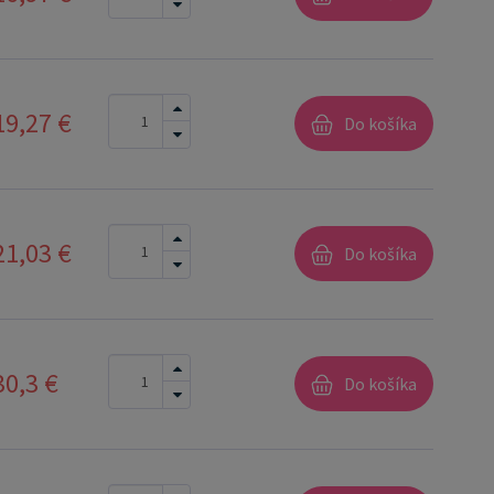
j kancelárske použitie a je vhodná na lepenie
predmetov, ako sú rámy, dekorácie, káble, alebo
obné elektronické súčiastky. Vlastnosti
no pásky: Vysoko lepivá: Vďaka
19,27 €
Do košíka
nológii, poskytuje silnú priľnavosť na široké
echáva stopy: Po odstránení pásky
žiadne lepkavé zvyšky. Flexibilná a ľahko
ľná: Možno ju ľahko strihať na požadovanú dĺžku a
21,03 €
Do košíka
e. Šetrná k povrchom: Je šetrná k
 povrchom a nepoškodzuje ich.
30,3 €
Do košíka