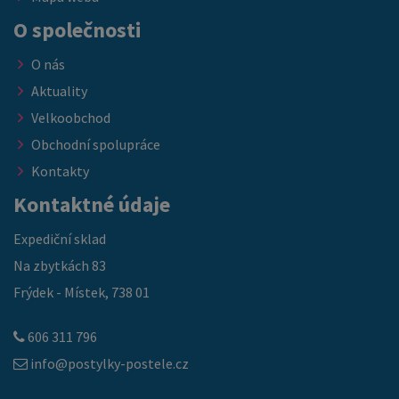
O společnosti
O nás
Aktuality
Velkoobchod
Obchodní spolupráce
Kontakty
Kontaktné údaje
Expediční sklad
Na zbytkách 83
Frýdek - Místek, 738 01
606 311 796
info@postylky-postele.cz