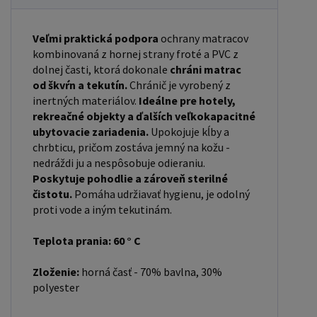
Veľmi praktická podpora
ochrany matracov
kombinovaná z hornej strany froté a PVC z
dolnej časti, ktorá dokonale
chráni matrac
od škvŕn a tekutín.
Chránič je vyrobený z
inertných materiálov.
Ideálne pre hotely,
rekreačné objekty a ďalších veľkokapacitné
ubytovacie zariadenia.
Upokojuje kĺby a
chrbticu, pričom zostáva jemný na kožu -
nedráždi ju a nespôsobuje odieraniu.
Poskytuje pohodlie a zároveň sterilné
čistotu.
Pomáha udržiavať hygienu, je odolný
proti vode a iným tekutinám.
Teplota prania: 60 ° C
Zloženie:
horná časť - 70% bavlna, 30%
polyester