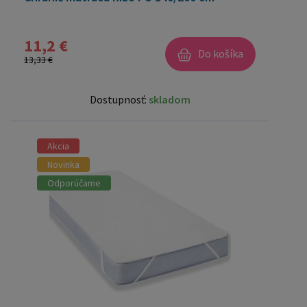
11,2 €
Do košíka
13,33 €
Dostupnosť:
skladom
Akcia
Novinka
Odporúčame